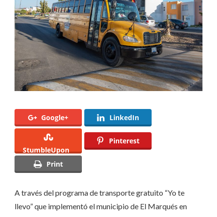
programa
“Yo
te
llevo”
en
El
Marqués
Google+
LinkedIn
Pinterest
StumbleUpon
Print
A través del programa de transporte gratuito “Yo te
llevo” que implementó el municipio de El Marqués en