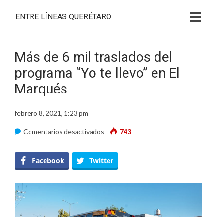
ENTRE LÍNEAS QUERÉTARO
Más de 6 mil traslados del
programa “Yo te llevo” en El
Marqués
febrero 8, 2021, 1:23 pm
en
Comentarios desactivados
743
Más
de
Facebook
Twitter
6
mil
traslados
del