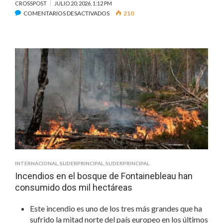
CROSSPOST
JULIO 20, 2026, 1:12 PM
EN
COMENTARIOS DESACTIVADOS
210
ISMAEL
‘EL
MAYO’
ZAMBADA
ES
CONDENADO
A
CADENA
PERPETUA
INTERNACIONAL
,
SLIDERPRINCIPAL
,
SLIDERPRINCIPAL
Incendios en el bosque de Fontainebleau han
consumido dos mil hectáreas
Este incendio es uno de los tres más grandes que ha
sufrido la mitad norte del país europeo en los últimos