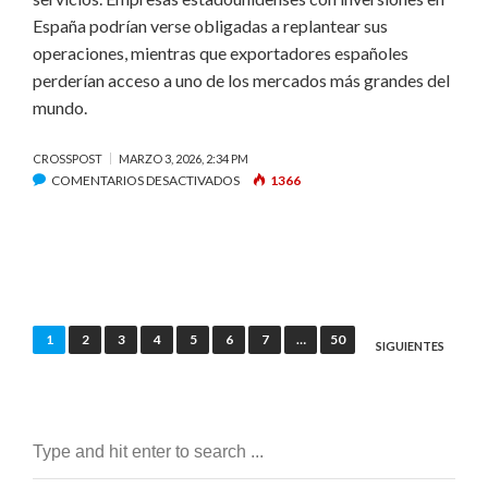
España podrían verse obligadas a replantear sus
operaciones, mientras que exportadores españoles
perderían acceso a uno de los mercados más grandes del
mundo.
CROSSPOST
MARZO 3, 2026, 2:34 PM
EN
COMENTARIOS DESACTIVADOS
1366
TRUMP
ANUNCIA
RUPTURA
COMERCIAL
CON
ESPAÑA
Paginación
1
2
3
4
5
6
7
…
50
SIGUIENTES
de
entradas