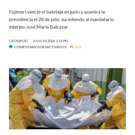
Fujimori venció el balotaje en junio y asumirá la
presidencia el 28 de julio, sucediendo al mandatario
interino José María Balcázar.
CROSSPOST
JULIO 10, 2026, 2:16 PM
EN
COMENTARIOS DESACTIVADOS
251
BUSCAN
RESTABLECER
RELACIONES
DIPLOMÁTICAS
ENTRE
PERÚ
Y
MÉXICO