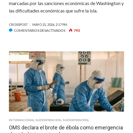
marcadas por las sanciones económicas de Washington y
las dificultades económicas que sufre la isla.
CROSSPOST
MAYO 21, 2026, 2:17 PM
EN
COMENTARIOS DESACTIVADOS
793
MARCO
RUBIO
AFIRMA
QUE
CUBA
ACEPTÓ
OFERTA
DE
AYUDA
HUMANITARIA
DE
EU
INTERNACIONAL
,
SLIDERPRINCIPAL
,
SLIDERPRINCIPAL
OMS declara el brote de ébola como emergencia