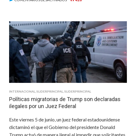
SUMAN
MÁS
DE
2500
VÍCTIMAS
MORTALES
POR
TERREMOTOS
EN
VENEZUELA
INTERNACIONAL
,
SLIDERPRINCIPAL
,
SLIDERPRINCIPAL
Políticas migratorias de Trump son declaradas
ilegales por un Juez Federal
Este viernes 5 de junio, un juez federal estadounidense
dictaminó el que el Gobierno del presidente Donald
Trump actuó de manera ilegal al impedir que solicitantes