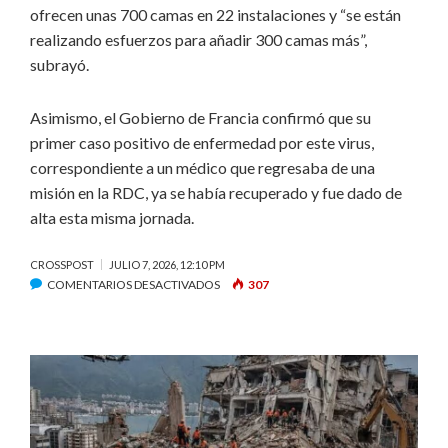
ofrecen unas 700 camas en 22 instalaciones y “se están
realizando esfuerzos para añadir 300 camas más”,
subrayó.
Asimismo, el Gobierno de Francia confirmó que
su
primer caso positivo
de enfermedad por este virus,
correspondiente a un médico que regresaba de una
misión en la RDC, ya se había recuperado y fue dado de
alta esta misma jornada.
CROSSPOST
JULIO 7, 2026, 12:10 PM
EN
COMENTARIOS DESACTIVADOS
307
REPÚBLICA
DEMOCRÁTICA
DEL
CONGO
REPORTA
506
MUERTOS