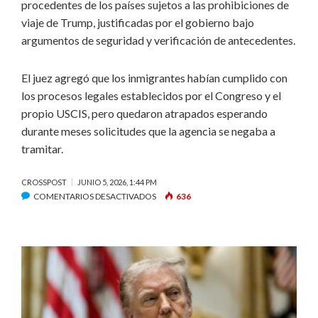
procedentes de los países sujetos a las prohibiciones de
viaje de Trump, justificadas por el gobierno bajo
argumentos de seguridad y verificación de antecedentes.
El juez agregó que los inmigrantes habían cumplido con
los procesos legales establecidos por el Congreso y el
propio USCIS, pero quedaron atrapados esperando
durante meses solicitudes que la agencia se negaba a
tramitar.
CROSSPOST
JUNIO 5, 2026, 1:44 PM
EN
COMENTARIOS DESACTIVADOS
636
POLÍTICAS
MIGRATORIAS
DE
TRUMP
SON
DECLARADAS
ILEGALES
POR