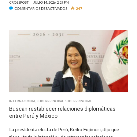
CROSSPOST
JULIO 14, 2026, 2:29 PM
EN
COMENTARIOS DESACTIVADOS
247
INCENDIOS
EN
EL
BOSQUE
DE
FONTAINEBLEAU
HAN
CONSUMIDO
DOS
MIL
HECTÁREAS
INTERNACIONAL
,
SLIDERPRINCIPAL
,
SLIDERPRINCIPAL
Buscan restablecer relaciones diplomáticas
entre Perú y México
La presidenta electa de Perú, Keiko Fujimori, dijo que
tiene «toda la intención» de retomar las relaciones