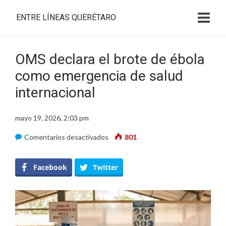
ENTRE LÍNEAS QUERÉTARO
OMS declara el brote de ébola
como emergencia de salud
internacional
mayo 19, 2026, 2:03 pm
en
Comentarios desactivados
801
OMS
declara
Facebook
Twitter
el
brote
de
ébola