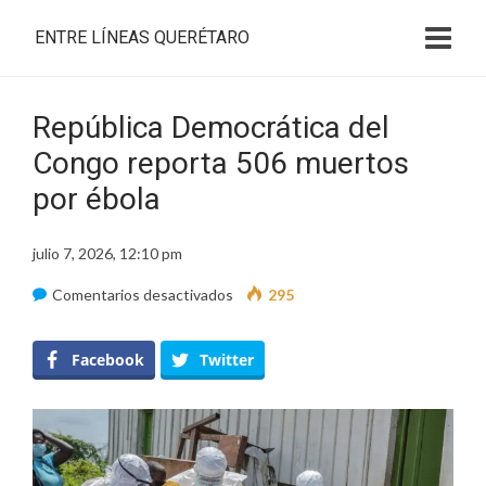
ENTRE LÍNEAS QUERÉTARO
República Democrática del
Congo reporta 506 muertos
por ébola
julio 7, 2026, 12:10 pm
en
Comentarios desactivados
295
República
Democrática
Facebook
Twitter
del
Congo
reporta
506