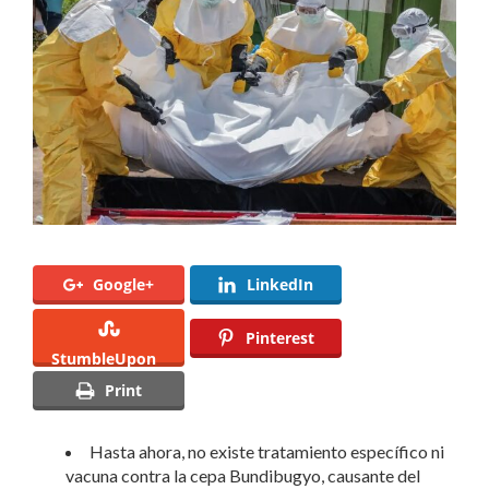
muertos
por
ébola
Google+
LinkedIn
Pinterest
StumbleUpon
Print
Hasta ahora, no existe tratamiento específico ni
vacuna contra la cepa Bundibugyo, causante del