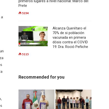
primeros lugares a nivel nacional: Marco del
Prete
5234
 a
Alcanza Querétaro el
70% de si población
vacunada en primera
dósis contra el COVID
19: Dra. Roció Peñiche
 un
5115
iza
os
ra
Recommended for you
o,
os