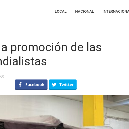
LOCAL
NACIONAL
INTERNACION
la promoción de las
dialistas
65
étaro
Facebook
Twitter
lece
oción
s
ticas
alistas