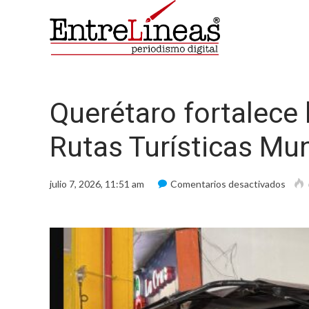
Querétaro fortalece 
Rutas Turísticas Mun
en
julio 7, 2026, 11:51 am
Comentarios desactivados
Quer
forta
la
prom
de
las
Ruta
Turís
Mundi