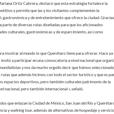
ariana Ortiz Cabrera, destacó que esta estrategia fortalece la
etitivo y permite que las y los visitantes complementen la
al, gastronómica y de entretenimiento que ofrece la ciudad. Gracias
a parte de diversas rutas diseñadas para que los aficionados
dades culturales, gastronómicas y de esparcimiento, así como
ra mostrar al mundo lo que Querétaro tiene para ofrecer. Hace ya
nvitó a participar en una convocatoria a nivel nacional que organ
undialistas y nos da mucho orgullo decir que fuimos seleccionad
rutas que además hicimos con todo el sector turístico y que es pa
s espacios deportivos, pero también culturales patrimonio de la
l nacional, pero también internacional «, señaló.
idos que enlazan la Ciudad de México, San Juan del Río y Querétar
gencia y walking tour, además de alternativas de hospedaje y servici