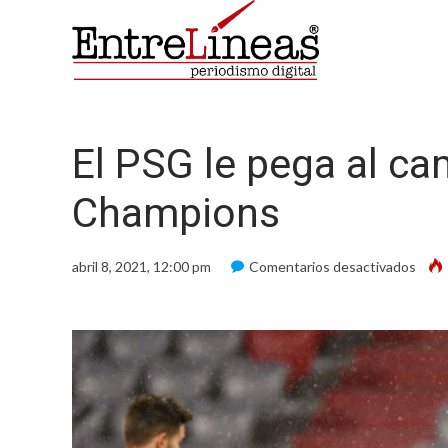
El PSG le pega al c
Champions
en
abril 8, 2021, 12:00 pm
Comentarios desactivados
El
PSG
le
pega
al
camp
defe
de
la
Cham