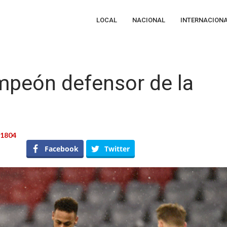
LOCAL
NACIONAL
INTERNACION
ampeón defensor de la
1804
Facebook
Twitter
eón
nsor
pions