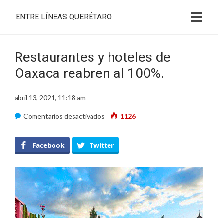
ENTRE LÍNEAS QUERÉTARO
Restaurantes y hoteles de
Oaxaca reabren al 100%.
abril 13, 2021, 11:18 am
en
Comentarios desactivados
1126
Restaurantes
y
Facebook
Twitter
hoteles
de
Oaxaca
reabren
al