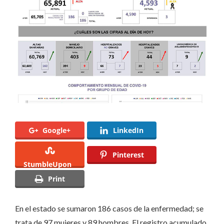
casos
de
COVID-
19
en
Querétaro
Google+
LinkedIn
Pinterest
StumbleUpon
Print
En el estado se sumaron 186 casos de la enfermedad; se
trata de 97 mujeres y 89 hombres. El registro acumulado