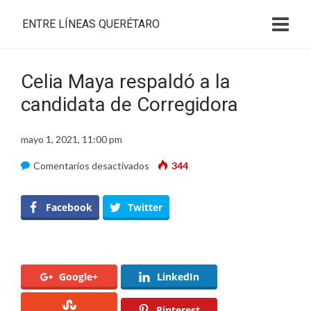
ENTRE LÍNEAS QUERÉTARO
Celia Maya respaldó a la
candidata de Corregidora
mayo 1, 2021, 11:00 pm
en
Comentarios desactivados
344
Celia
Maya
Facebook
Twitter
respaldó
a
la
Google+
LinkedIn
candidata
de
Pinterest