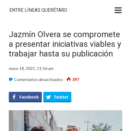
ENTRE LÍNEAS QUERÉTARO
Jazmín Olvera se compromete
a presentar iniciativas viables y
trabajar hasta su publicación
mayo 18, 2021, 11:56 am
en
Comentarios desactivados
397
Jazmín
Olvera
Facebook
Twitter
se
compromete
a
presentar