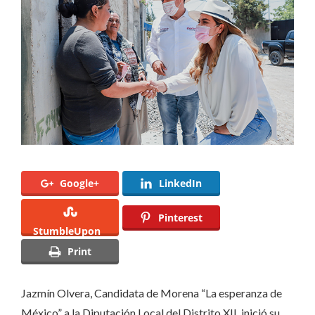
iniciativas
viables
y
trabajar
hasta
su
publicación
Google+
LinkedIn
Pinterest
StumbleUpon
Print
Jazmín Olvera, Candidata de Morena “La esperanza de
México” a la Diputación Local del Distrito XII, inició su