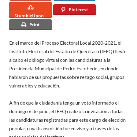
la
Pinterest
Presidencia
StumbleUpon
Municipal
Print
de
Pedro
En el marco del Proceso Electoral Local 2020-2021, el
Escobedo
Instituto Electoral del Estado de Querétaro (IEEQ) llevó
a cabo el diálogo virtual con las candidaturas a la
Presidencia Municipal de Pedro Escobedo, en donde
hablaron de sus propuestas sobre rezago social, grupos
vulnerables y educación.
A fin de que la ciudadanía tenga un voto informado el
domingo 6 de junio, el IEEQ realizó la invitación a todas
las candidaturas registradas para este cargo de elección
popular, cuya transmisión fue en vivo y a través de las
redes sociales del Instituto.