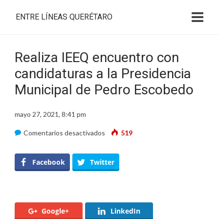
ENTRE LÍNEAS QUERÉTARO
Realiza IEEQ encuentro con
candidaturas a la Presidencia
Municipal de Pedro Escobedo
mayo 27, 2021, 8:41 pm
en
Comentarios desactivados
519
Realiza
IEEQ
Facebook
Twitter
encuentro
con
candidaturas
Google+
LinkedIn
a