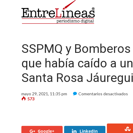
SSPMQ y Bomberos r
que había caído a un
Santa Rosa Jáuregu
en
mayo 29, 2021, 11:35 pm
Comentarios desactivados
S
573
y
Bo
re
a
ad
ma
Google+
LinkedIn