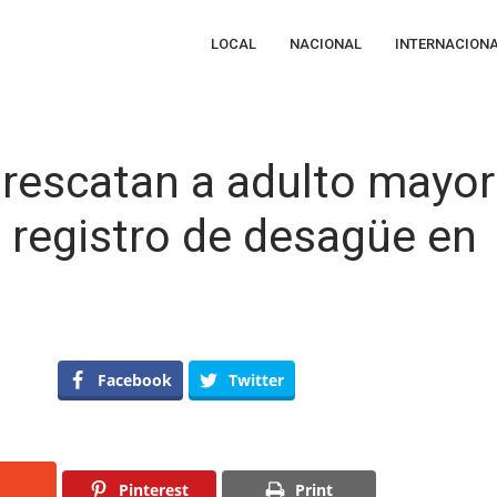
LOCAL
NACIONAL
INTERNACION
escatan a adulto mayor
 registro de desagüe en
i
SPMQ
Facebook
Twitter
mberos
scatan
ulto
yor
Pinterest
Print