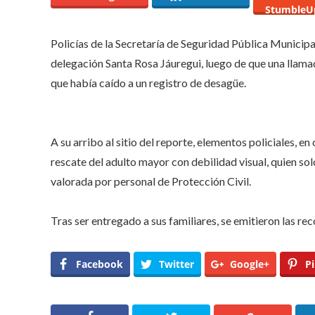
qu
StumbleU
ha
ca
a
Policías de la Secretaría de Seguridad Pública Municipa
un
re
delegación Santa Rosa Jáuregui, luego de que una llam
de
que había caído a un registro de desagüe.
de
en
Sa
Ro
Já
A su arribo al sitio del reporte, elementos policiales
rescate del adulto mayor con debilidad visual, quien sol
valorada por personal de Protección Civil.
Tras ser entregado a sus familiares, se emitieron las re
Facebook
Twitter
Google+
Pi