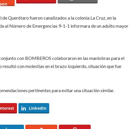
e
pon
bía
ído
l de Querétaro fueron canalizados a la colonia La Cruz, en la
gistro
ada al Número de Emergencias 9-1-1 informara de un adulto mayor
sagüe
nta
sa
uregui
, en conjunto con BOMBEROS colaboraron en las maniobras para el
o resultó con molestias en el brazo izquierdo, situación que fue
comendaciones pertinentes para evitar una situación similar.
nterest
LinkedIn