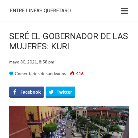
ENTRE LÍNEAS QUERÉTARO
SERÉ EL GOBERNADOR DE LAS
MUJERES: KURI
mayo 30, 2021, 8:58 pm
en
Comentarios desactivados
416
SERÉ
EL
Facebook
Twitter
GOBERNADOR
DE
LAS
MUJERES:
KURI