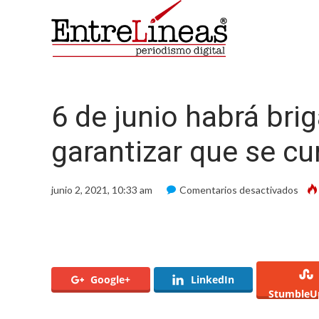
6 de junio habrá bri
garantizar que se c
en
junio 2, 2021, 10:33 am
Comentarios desactivados
6
de
junio
habr
brig
anti
19
Google+
LinkedIn
para
StumbleU
gara
que