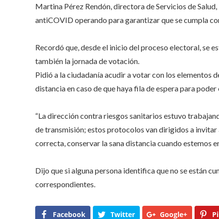
se
Martina Pérez Rendón, directora de Servicios de Salud, i
cump
prot
antiCOVID operando para garantizar que se cumpla con 
SS
Recordó que, desde el inicio del proceso electoral, se 
también la jornada de votación.
Pidió a la ciudadanía acudir a votar con los elementos
distancia en caso de que haya fila de espera para poder e
“La dirección contra riesgos sanitarios estuvo trabajan
de transmisión; estos protocolos van dirigidos a invit
correcta, conservar la sana distancia cuando estemos en
Dijo que si alguna persona identifica que no se están c
correspondientes.
Facebook
Twitter
Google+
Pi