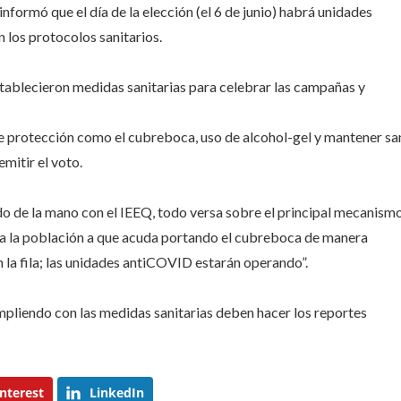
nformó que el día de la elección (el 6 de junio) habrá unidades
lan
ocolos:
los protocolos sanitarios.
establecieron medidas sanitarias para celebrar las campañas y
 de protección como el cubreboca, uso de alcohol-gel y mantener sa
mitir el voto.
do de la mano con el IEEQ, todo versa sobre el principal mecanism
ar a la población a que acuda portando el cubreboca de manera
 la fila; las unidades antiCOVID estarán operando”.
umpliendo con las medidas sanitarias deben hacer los reportes
nterest
LinkedIn