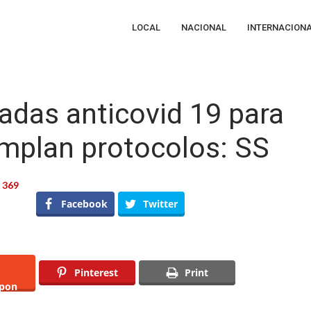
LOCAL
NACIONAL
INTERNACION
gadas anticovid 19 para
umplan protocolos: SS
369
Facebook
Twitter
á
adas
covid
Pinterest
Print
pon
ntizar