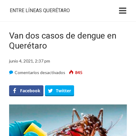
ENTRE LÍNEAS QUERÉTARO
Van dos casos de dengue en
Querétaro
junio 4, 2021, 2:37 pm
en
Comentarios desactivados
845
Van
dos
Facebook
Twitter
casos
de
dengue
en
Querétaro