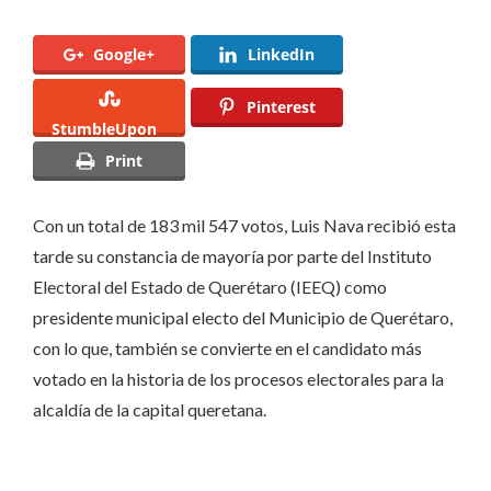
CONSTANCIA
DE
Google+
LinkedIn
MAYORÍA
DEL
Pinterest
IEEQ
StumbleUpon
COMO
Print
PRESIDENTE
MUNICIPAL
Con un total de 183 mil 547 votos, Luis Nava recibió esta
ELECTO
tarde su constancia de mayoría por parte del Instituto
DEL
Electoral del Estado de Querétaro (IEEQ) como
MUNICIPIO
presidente municipal electo del Municipio de Querétaro,
DE
con lo que, también se convierte en el candidato más
QUERÉTARO
votado en la historia de los procesos electorales para la
alcaldía de la capital queretana.