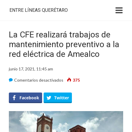
ENTRE LÍNEAS QUERÉTARO
La CFE realizará trabajos de
mantenimiento preventivo a la
red eléctrica de Amealco
junio 17, 2021, 11:45 am
en
Comentarios desactivados
375
La
CFE
Facebook
Twitter
realizará
trabajos
de
mantenimiento