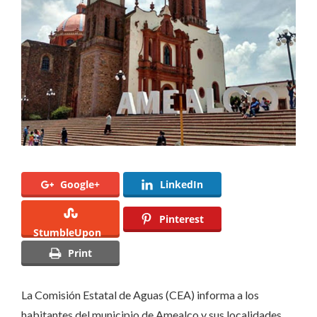
preventivo
a
la
red
eléctrica
de
Amealco
Google+
LinkedIn
Pinterest
StumbleUpon
Print
La Comisión Estatal de Aguas (CEA) informa a los
habitantes del municipio de Amealco y sus localidades,