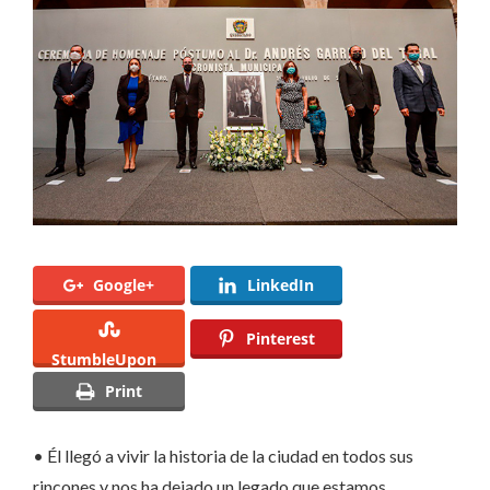
a
Andrés
Garrido
del
Toral
Google+
LinkedIn
Pinterest
StumbleUpon
Print
• Él llegó a vivir la historia de la ciudad en todos sus
rincones y nos ha dejado un legado que estamos