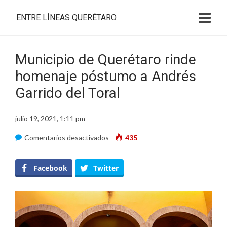
ENTRE LÍNEAS QUERÉTARO
Municipio de Querétaro rinde
homenaje póstumo a Andrés
Garrido del Toral
julio 19, 2021, 1:11 pm
en
Comentarios desactivados
435
Municipio
de
Facebook
Twitter
Querétaro
rinde
homenaje
póstumo