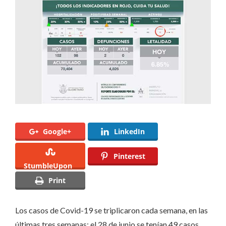
Covid
en
el
estado:
Secretaría
de
Salud
Google+
LinkedIn
Pinterest
StumbleUpon
Print
Los casos de Covid-19 se triplicaron cada semana, en las
últimas tres semanas; el 28 de junio se tenían 49 casos