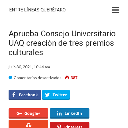
ENTRE LÍNEAS QUERÉTARO
Aprueba Consejo Universitario
UAQ creación de tres premios
culturales
julio 30, 2021, 10:44 am
en
Comentarios desactivados
387
Aprueba
Consejo
Facebook
Twitter
Universitario
UAQ
Google+
LinkedIn
creación
de
Pinterest