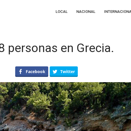
LOCAL
NACIONAL
INTERNACION
8 personas en Grecia.
Facebook
Twitter
nde
te
n
rsonas
ecia.