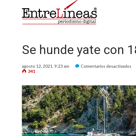
Se hunde yate con 1
en
agosto 12, 2021, 9:23 am
Comentarios desactivados
Se
341
hu
ya
co
18
pe
en
Gr