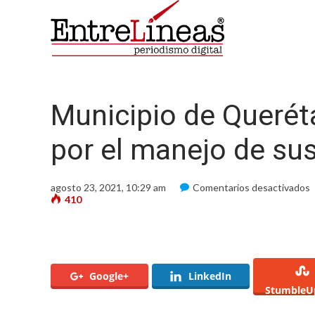
Municipio de Queréta
por el manejo de sus
e
agosto 23, 2021, 10:29 am
Comentarios desactivados
M
410
d
Q
e
r
n
p
Google+
LinkedIn
e
StumbleU
m
d