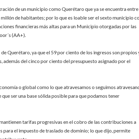
stración de un municipio como Querétaro que ya se encuentra entre
llón de habitantes; por lo que es loable ser el sexto municipio c
aciones financieras más altas para un Municipio otorgadas por las
oor´s (AA+).
de Querétaro, ya que el 59 por ciento de los ingresos son propios 
s, además del cinco por ciento del presupuesto asignado por el
a economía o global como lo que atravesamos o seguimos atravesan
e que ser una base sólida posible para que podamos tener
mantienen tarifas progresivas en el cobro de las contribuciones a
 para el impuesto de traslado de dominio; lo que dijo, permite