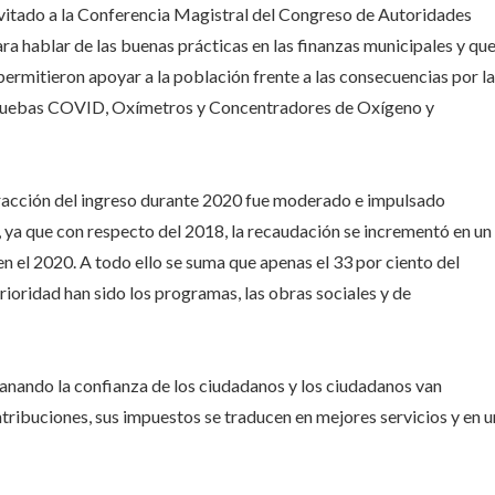
us
nvitado a la Conferencia Magistral del Congreso de Autoridades
inanzas
a hablar de las buenas prácticas en las finanzas municipales y qu
permitieron apoyar a la población frente a las consecuencias por la
Pruebas COVID, Oxímetros y Concentradores de Oxígeno y
ntracción del ingreso durante 2020 fue moderado e impulsado
, ya que con respecto del 2018, la recaudación se incrementó en un
en el 2020. A todo ello se suma que apenas el 33 por ciento del
rioridad han sido los programas, las obras sociales y de
 ganando la confianza de los ciudadanos y los ciudadanos van
ribuciones, sus impuestos se traducen en mejores servicios y en 