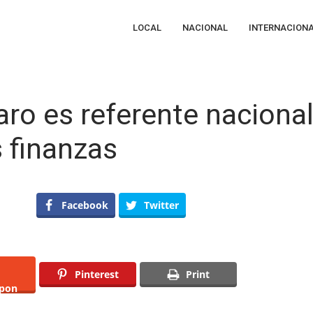
LOCAL
NACIONAL
INTERNACION
ro es referente naciona
 finanzas
n
unicipio
Facebook
Twitter
e
uerétaro
s
eferente
acional
or
Pinterest
Print
l
pon
anejo
e