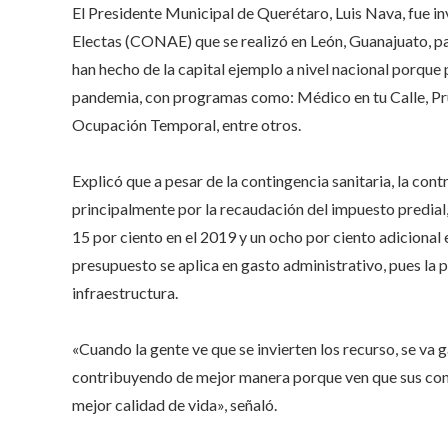
s
El Presidente Municipal de Querétaro, Luis Nava, fue i
f
Electas (CONAE) que se realizó en León, Guanajuato, par
han hecho de la capital ejemplo a nivel nacional porque 
pandemia, con programas como: Médico en tu Calle, 
Ocupación Temporal, entre otros.
Explicó que a pesar de la contingencia sanitaria, la co
principalmente por la recaudación del impuesto predial
15 por ciento en el 2019 y un ocho por ciento adicional 
presupuesto se aplica en gasto administrativo, pues la p
infraestructura.
«Cuando la gente ve que se invierten los recurso, se va
contribuyendo de mejor manera porque ven que sus cont
mejor calidad de vida», señaló.