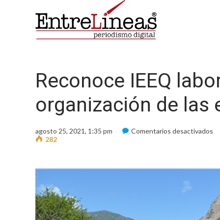
Reconoce IEEQ labor 
organización de las
e
agosto 25, 2021, 1:35 pm
Comentarios desactivados
R
282
I
la
d
la
ci
e
la
or
d