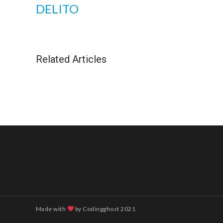
DELITO
Related Articles
Made with
by
Codingghost
2021