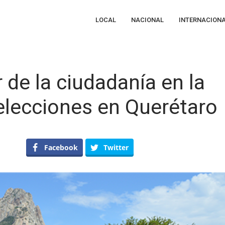
LOCAL
NACIONAL
INTERNACION
de la ciudadanía en la
 elecciones en Querétaro
n
econoce
Facebook
Twitter
EEQ
bor
e
udadanía
n
ganización
e