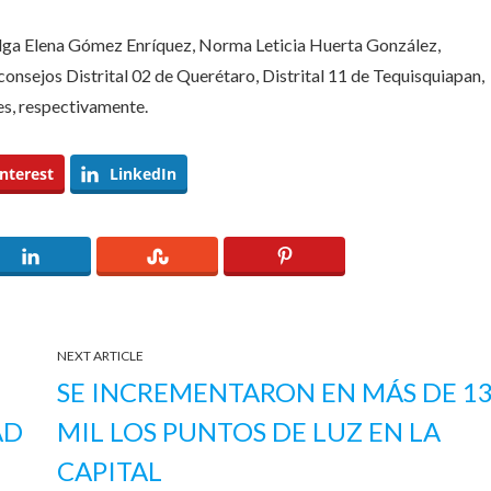
Olga Elena Gómez Enríquez, Norma Leticia Huerta González,
consejos Distrital 02 de Querétaro, Distrital 11 de Tequisquiapan,
es, respectivamente.
nterest
LinkedIn
NEXT ARTICLE
SE INCREMENTARON EN MÁS DE 1
AD
MIL LOS PUNTOS DE LUZ EN LA
CAPITAL