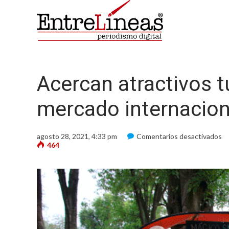
Acercan atractivos t
mercado internacion
e
agosto 28, 2021, 4:33 pm
Comentarios desactivados
Ac
464
at
tu
d
Qu
al
m
in