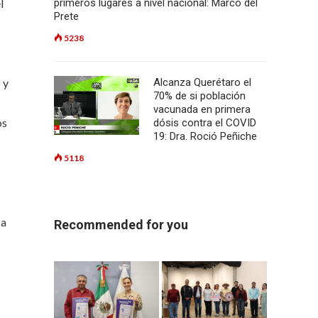
l
primeros lugares a nivel nacional: Marco del
Prete
5238
 y
Alcanza Querétaro el
70% de si población
vacunada en primera
os
dósis contra el COVID
19: Dra. Roció Peñiche
5118
ca
Recommended for you