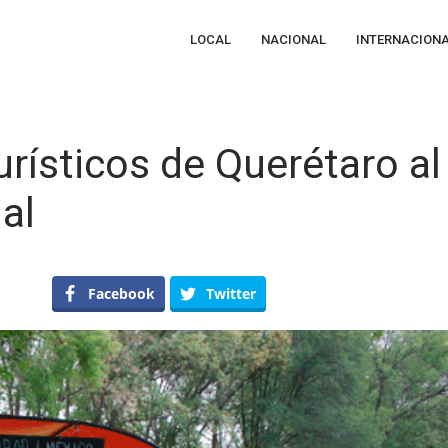
LOCAL
NACIONAL
INTERNACION
urísticos de Querétaro al
al
n
ercan
Facebook
Twitter
ractivos
rísticos
e
erétaro
ercado
ternacional