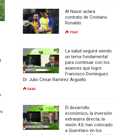
Al Nassr aclara
contrato de Cristiano
Ronaldo
7069
La salud seguirá siendo
un tema fundamental
f
para continuar con los
avances que logró
Francisco Dominguez:
Dr. Julio César Ramírez Argüello
5464
s
El desarrollo
es
económico, la inversión
extranjera directa, la
visión 4.0, han colocado
a Querétaro en los