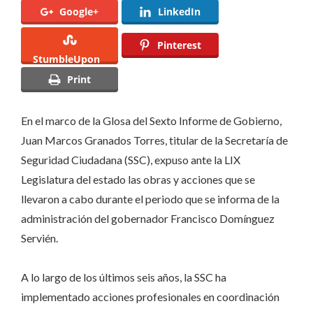
Google+
LinkedIn
en
beneficio
Pinterest
de
StumbleUpon
la
Print
paz
social,
En el marco de la Glosa del Sexto Informe de Gobierno,
el
Juan Marcos Granados Torres, titular de la Secretaría de
bienestar
Seguridad Ciudadana (SSC), expuso ante la LIX
y
Legislatura del estado las obras y acciones que se
la
llevaron a cabo durante el periodo que se informa de la
seguridad
administración del gobernador Francisco Domínguez
de
Servién.
Querétaro:
JMGT
A lo largo de los últimos seis años, la SSC ha
implementado acciones profesionales en coordinación