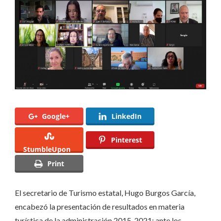
turística
en
Querétaro
a
Consejo
Ciudadano
Google+
LinkedIn
Pinterest
StumbleUpon
Print
El secretario de Turismo estatal, Hugo Burgos García,
encabezó la presentación de resultados en materia
turística de la administración 2015-2021; ante los