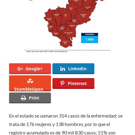
19
en
Querétaro
Google+
LinkedIn
Pinterest
StumbleUpon
Print
En el estado se sumaron 314 casos de la enfermedad; se
trata de 176 mujeres y 138 hombres, por lo que el
registro acumulado es de 90 mil 830 casos; 51% son