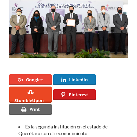
la
transparencia
proactiva
Google+
LinkedIn
Pinterest
StumbleUpon
Print
Es la segunda institución en el estado de
Querétaro con el reconocimiento.