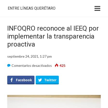
ENTRE LÍNEAS QUERÉTARO
INFOQRO reconoce al IEEQ por
implementar la transparencia
proactiva
septiembre 24, 2021, 1:27 pm
en
Comentarios desactivados
425
INFOQRO
reconoce
Facebook
Twitter
al
IEEQ
por
implementar