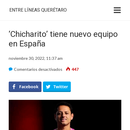
ENTRE LÍNEAS QUERÉTARO
‘Chicharito’ tiene nuevo equipo
en España
noviembre 30, 2022, 11:37 am
en
Comentarios desactivados
447
‘Chicharito’
tiene
Facebook
Twitter
nuevo
equipo
en
España