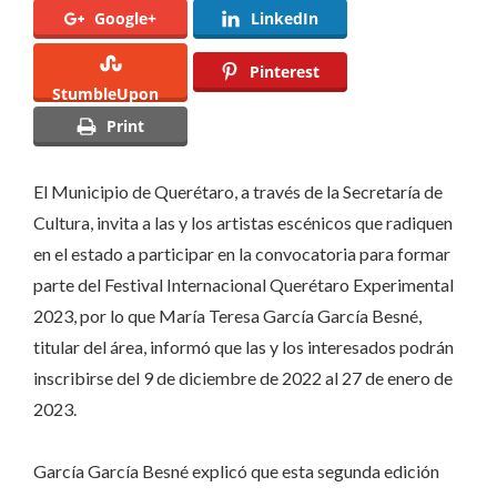
Google+
LinkedIn
para
el
Pinterest
Festival
StumbleUpon
Internacional
Print
Querétaro
Experimental
El Municipio de Querétaro, a través de la Secretaría de
2023
Cultura, invita a las y los artistas escénicos que radiquen
en el estado a participar en la convocatoria para formar
parte del Festival Internacional Querétaro Experimental
2023, por lo que María Teresa García García Besné,
titular del área, informó que las y los interesados podrán
inscribirse del 9 de diciembre de 2022 al 27 de enero de
2023.
García García Besné explicó que esta segunda edición