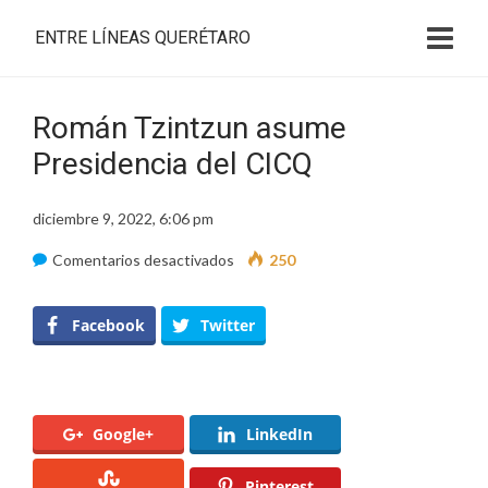
ENTRE LÍNEAS QUERÉTARO
Román Tzintzun asume
Presidencia del CICQ
diciembre 9, 2022, 6:06 pm
en
Comentarios desactivados
250
Román
Tzintzun
Facebook
Twitter
asume
Presidencia
del
Google+
LinkedIn
CICQ
Pinterest