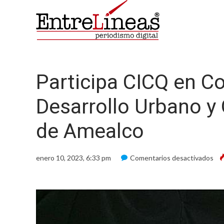
Participa CICQ en C
Desarrollo Urbano y 
de Amealco
en
enero 10, 2023, 6:33 pm
Comentarios desactivados
Par
CI
en
Co
Mun
de
Des