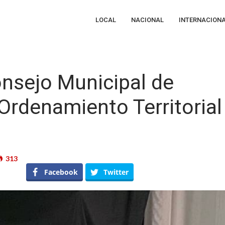
LOCAL
NACIONAL
INTERNACION
onsejo Municipal de
Ordenamiento Territorial
313
ticipa
Facebook
Twitter
CQ
nsejo
icipal
arrollo