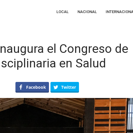
LOCAL
NACIONAL
INTERNACION
inaugura el Congreso de
sciplinaria en Salud
n
cretaria
Facebook
Twitter
e
lud
augura
ongreso
e
tualización
ltidisciplinaria
n