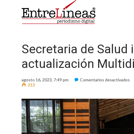
Secretaria de Salud 
actualización Multidi
e
agosto 16, 2023, 7:49 pm
Comentarios desactivados
Se
213
d
Sa
in
el
C
d
ac
Mu
e