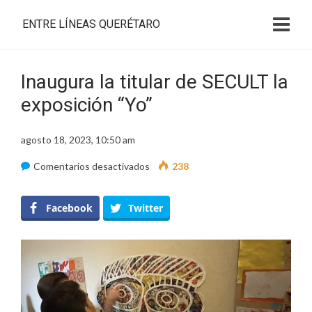
ENTRE LÍNEAS QUERÉTARO
Inaugura la titular de SECULT la
exposición “Yo”
agosto 18, 2023, 10:50 am
en
Comentarios desactivados
238
Inaugura
la
Facebook
Twitter
titular
de
SECULT
la
exposición