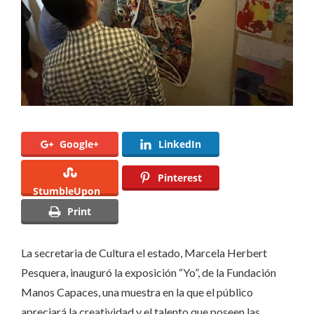
“Yo”
Google+
LinkedIn
Pinterest
StumbleUpon
Print
La secretaria de Cultura el estado, Marcela Herbert
Pesquera, inauguró la exposición “Yo”, de la Fundación
Manos Capaces, una muestra en la que el público
apreciará la creatividad y el talento que poseen las