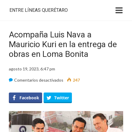
ENTRE LÍNEAS QUERÉTARO
Acompaña Luis Nava a
Mauricio Kuri en la entrega de
obras en Loma Bonita
agosto 19, 2023, 6:47 pm
en
Comentarios desactivados
247
Acompaña
Luis
Facebook
Twitter
Nava
a
Mauricio
Kuri