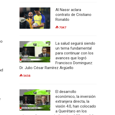
Al Nassr aclara
contrato de Cristiano
Ronaldo
7047
io
La salud seguirá siendo
un tema fundamental
para continuar con los
avances que logró
Francisco Dominguez:
Dr. Julio César Ramírez Argüello
ad
5458
El desarrollo
económico, la inversión
e
extranjera directa, la
visión 4.0, han colocado
a Querétaro en los