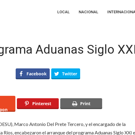
LOCAL
NACIONAL
INTERNACION
grama Aduanas Siglo XX
en
AIQ
Facebook
Twitter
implementa
Programa
Aduanas
iglo
XXI
Pinterest
Print
pon
SEDESU), Marco Antonio Del Prete Tercero, y el encargado de la
a Ríos, encabezaron el arranque del programa Aduanas Siglo XXI 