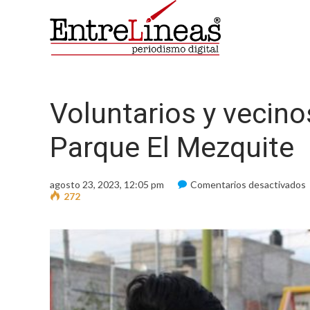
Voluntarios y vecin
Parque El Mezquite
agosto 23, 2023, 12:05 pm
Comentarios desactivados
V
272
y
v
d
E