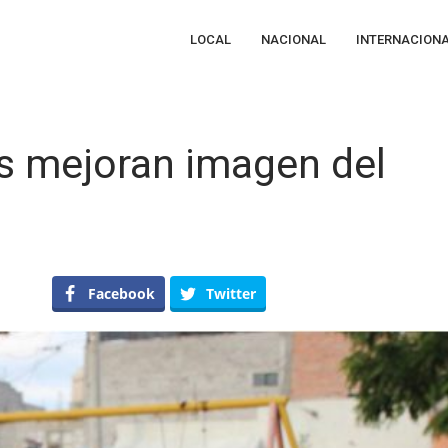
LOCAL
NACIONAL
INTERNACION
os mejoran imagen del
en
oluntarios
Facebook
Twitter
ecinos
mejoran
imagen
el
Parque
l
Mezquite