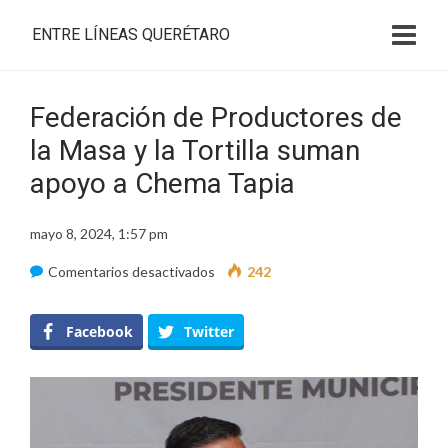
ENTRE LÍNEAS QUERÉTARO
Federación de Productores de
la Masa y la Tortilla suman
apoyo a Chema Tapia
mayo 8, 2024, 1:57 pm
en
Comentarios desactivados
242
Federación
de
Facebook
Twitter
Productores
de
la
Masa