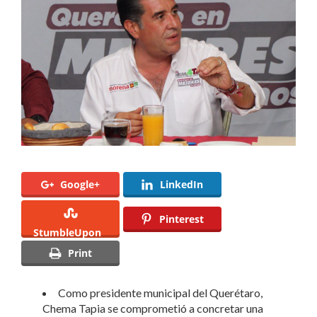
y
la
Tortilla
suman
apoyo
a
Chema
Tapia
Google+
LinkedIn
Pinterest
StumbleUpon
Print
Como presidente municipal del Querétaro,
Chema Tapia se comprometió a concretar una