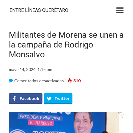
ENTRE LÍNEAS QUERÉTARO
Militantes de Morena se unen a
la campaña de Rodrigo
Monsalvo
mayo 14, 2024, 1:15 pm
en
Comentarios desactivados
310
Militantes
de
Facebook
Twitter
Morena
se
unen
a