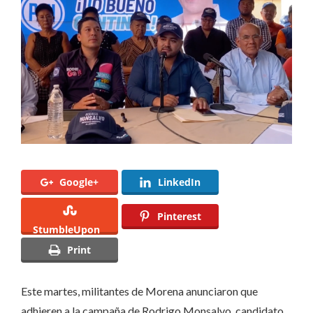
la
campaña
de
Rodrigo
Monsalvo
Google+
LinkedIn
Pinterest
StumbleUpon
Print
Este martes, militantes de Morena anunciaron que
adhieren a la campaña de Rodrigo Monsalvo, candidato