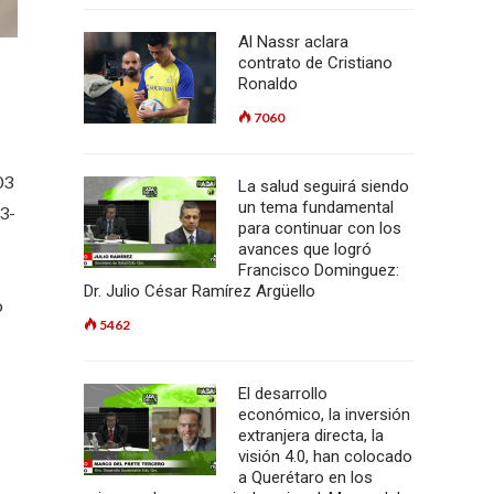
Al Nassr aclara
contrato de Cristiano
Ronaldo
7060
03
La salud seguirá siendo
un tema fundamental
23-
para continuar con los
avances que logró
Francisco Dominguez:
Dr. Julio César Ramírez Argüello
o
5462
El desarrollo
económico, la inversión
extranjera directa, la
visión 4.0, han colocado
a Querétaro en los