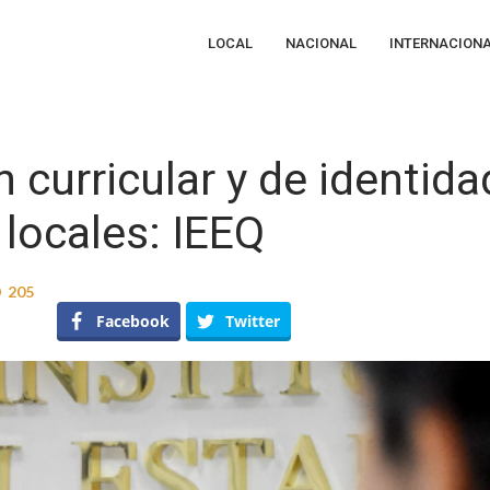
LOCAL
NACIONAL
INTERNACION
 curricular y de identida
locales: IEEQ
205
lican
Facebook
Twitter
ormación
icular
ntidad
didaturas
les: