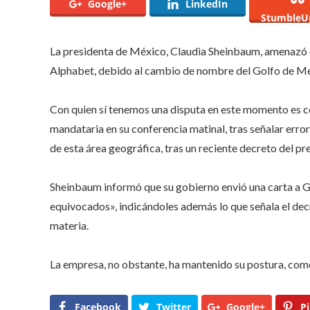
Google+
LinkedIn
StumbleU
La presidenta de México,
Claudia Sheinbaum
, amenazó 
Alphabet, debido al cambio de nombre del
Golfo de M
Con quien sí tenemos una disputa en este momento es con
mandataria en su conferencia matinal, tras señalar err
de esta área geográfica, tras un reciente decreto del 
Sheinbaum informó que su gobierno envió una carta a Go
equivocados», indicándoles además lo que señala el dec
materia.
La empresa, no obstante, ha mantenido su postura, come
Facebook
Twitter
Google+
Pi