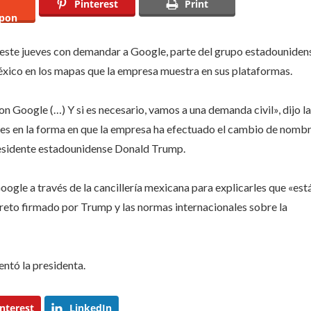
Pinterest
Print
el
pon
cambio
de
nombre
este jueves con demandar a Google, parte del grupo estadouniden
del Golfo
éxico
en los mapas que la empresa muestra en sus plataformas.
de
México
 Google (…) Y si es necesario, vamos a una demanda civil», dijo la
ores en la forma en que la empresa ha efectuado el cambio de nomb
presidente estadounidense
Donald Trump
.
ogle a través de la cancillería mexicana para explicarles que «est
reto firmado por Trump y las normas internacionales sobre la
ntó la presidenta.
nterest
LinkedIn