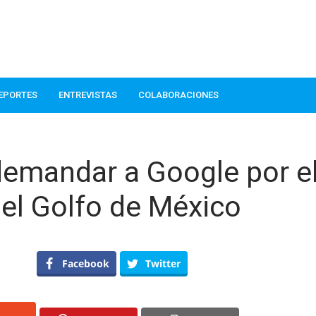
EPORTES
ENTREVISTAS
COLABORACIONES
emandar a Google por e
el Golfo de México
en
Sheinbaum
Facebook
Twitter
analiza
demandar
a
Google
por