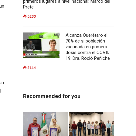
primeros lugares a nivel nacional: Marco del
 un
Prete
5233
Alcanza Querétaro el
70% de si población
vacunada en primera
dósis contra el COVID
19: Dra. Roció Peñiche
5114
un
l
Recommended for you
o