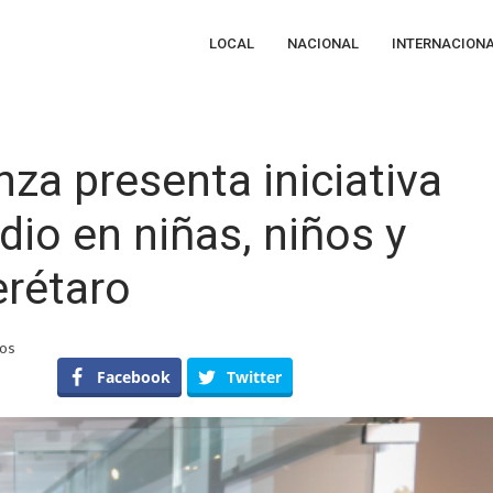
LOCAL
NACIONAL
INTERNACION
za presenta iniciativa
idio en niñas, niños y
erétaro
en
dos
Diputado
Facebook
Twitter
Edgar
Inzunza
presenta
iniciativa
para
prevenir