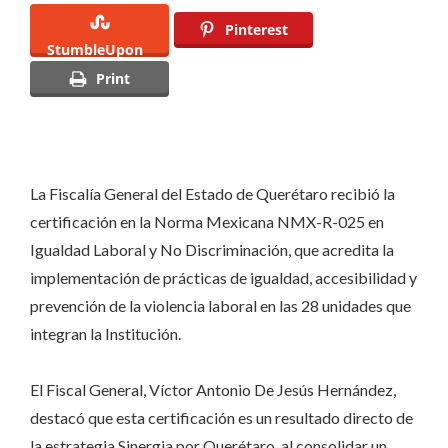
la
Pinterest
StumbleUpon
certificación
Print
en
la
Norma
NMX-
R-
La Fiscalía General del Estado de Querétaro recibió la
025
certificación en la Norma Mexicana NMX-R-025 en
en
Igualdad Laboral y No Discriminación, que acredita la
Igualdad
implementación de prácticas de igualdad, accesibilidad y
Laboral
prevención de la violencia laboral en las 28 unidades que
y
integran la Institución.
No
Discriminación
El Fiscal General, Víctor Antonio De Jesús Hernández,
destacó que esta certificación es un resultado directo de
la estrategia Sinergia por Querétaro, al consolidar un