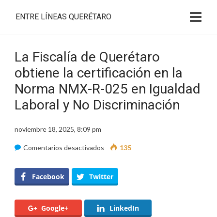
ENTRE LÍNEAS QUERÉTARO
La Fiscalía de Querétaro
obtiene la certificación en la
Norma NMX-R-025 en Igualdad
Laboral y No Discriminación
noviembre 18, 2025, 8:09 pm
en
Comentarios desactivados
135
La
Fiscalía
Facebook
Twitter
de
Querétaro
Google+
LinkedIn
obtiene