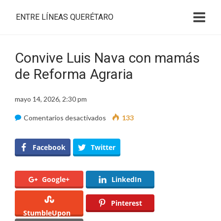
ENTRE LÍNEAS QUERÉTARO
Convive Luis Nava con mamás
de Reforma Agraria
mayo 14, 2026, 2:30 pm
en
Comentarios desactivados
133
Convive
Luis
Facebook
Twitter
Nava
con
Google+
LinkedIn
mamás
de
Pinterest
StumbleUpon
Reforma