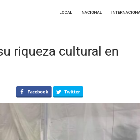
LOCAL
NACIONAL
INTERNACION
u riqueza cultural en
erétaro
Facebook
Twitter
esenta
queza
tural
udad
xico