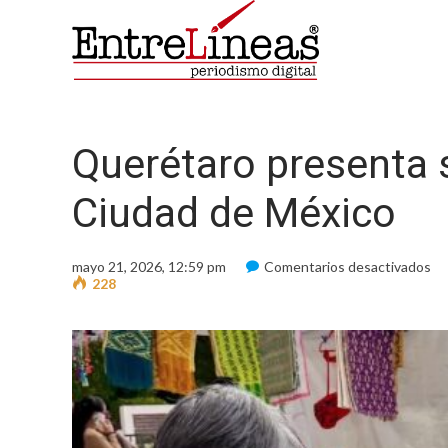
Querétaro presenta s
Ciudad de México
en
mayo 21, 2026, 12:59 pm
Comentarios desactivados
Qu
228
pr
su
ri
cul
en
Ci
de
Mé