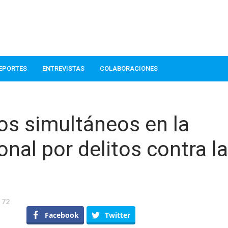
EPORTES
ENTREVISTAS
COLABORACIONES
eos simultáneos en la
nal por delitos contra la
72
rgia
Facebook
Twitter
za
os