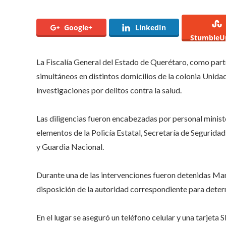
simu
en
la
Google+
LinkedIn
Colo
StumbleU
Unid
Naci
por
La Fiscalía General del Estado de Querétaro, como part
deli
simultáneos en distintos domicilios de la colonia Unida
cont
la
investigaciones por delitos contra la salud.
salu
Las diligencias fueron encabezadas por personal minister
elementos de la Policía Estatal, Secretaría de Segurida
y Guardia Nacional.
Durante una de las intervenciones fueron detenidas Marí
disposición de la autoridad correspondiente para determ
En el lugar se aseguró un teléfono celular y una tarjeta