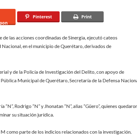
ltáneos
Pinterest
Print
nia
pon
ad
onal
e de las acciones coordinadas de Sinergia, ejecutó cateos
tos
d Nacional, en el municipio de Querétaro, derivados de
ra
d
ial y de la Policía de Investigación del Delito, con apoyo de
d Pública Municipal de Querétaro, Secretaría de la Defensa Nacion
a “N”, Rodrigo “N” y Jhonatan “N”, alias “Güero”, quienes quedaro
inar su situación jurídica.
 SIM como parte de los indicios relacionados con la investigación.