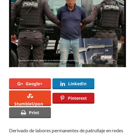
en
redes
sociales
Google+
LinkedIn
Pinterest
StumbleUpon
Print
Derivado de labores permanentes de patrullaje en redes