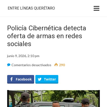
ENTRE LÍNEAS QUERÉTARO
Policía Cibernética detecta
oferta de armas en redes
sociales
junio 9, 2026, 2:10 pm
en
Comentarios desactivados
290
Policía
Cibernética
Facebook
Twitter
detecta
oferta
de
armas