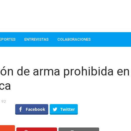
EPORTES
ENTREVISTAS
COLABORACIONES
ión de arma prohibida en
ca
92
enido
Facebook
Twitter
ación
a
ibida