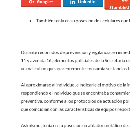
Google+
LinkedIn
en
StumbleU
Lom
de
Cas
También tenía en su posesión dos celulares qu
Blan
Durante recorridos de prevención y vigilancia, en inmed
11 y avenida 16, elementos policiales de la Secretarí
un masculino que aparentemente consumía sustancias tóx
Al aproximarse al individuo, e indicarle el motivo de la 
respondiendo el individuo que se encontraba consumiend
preventiva, conforme a los protocolos de actuación polic
que coincidían con las características de equipos re
Asimismo, tenía en su posesión un afilador metálico de