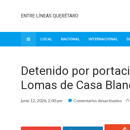
ENTRE LÍNEAS QUERÉTARO
LOCAL
NACIONAL
INTERNACIONAL
D
Detenido por portac
Lomas de Casa Blan
en
junio 12, 2026, 2:00 pm
Comentarios desactivados
Det
por
port
de
arm
proh