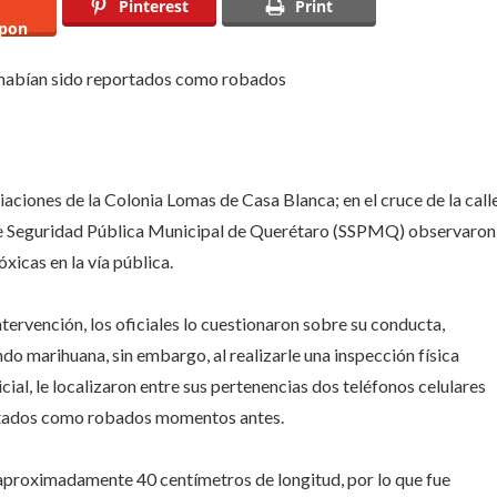
Pinterest
Print
pon
as
a
e habían sido reportados como robados
ca
iaciones de la Colonia Lomas de Casa Blanca; en el cruce de la call
a de Seguridad Pública Municipal de Querétaro (SSPMQ) observaron
icas en la vía pública.
intervención, los oficiales lo cuestionaron sobre su conducta,
o marihuana, sin embargo, al realizarle una inspección física
ial, le localizaron entre sus pertenencias dos teléfonos celulares
portados como robados momentos antes.
 aproximadamente 40 centímetros de longitud, por lo que fue