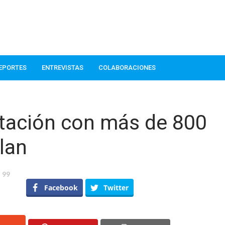
EPORTES
ENTREVISTAS
COLABORACIONES
stación con más de 800
lan
99
a
Facebook
Twitter
EA
restación