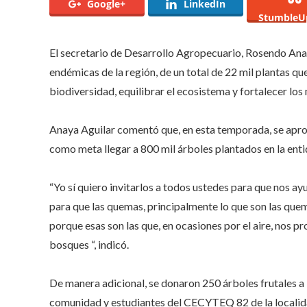
Google+
LinkedIn
800
StumbleU
mil
árbo
en
El secretario de Desarrollo Agropecuario, Rosendo Anay
Humi
endémicas de la región, de un total de 22 mil plantas qu
biodiversidad, equilibrar el ecosistema y fortalecer los
Anaya Aguilar comentó que, en esta temporada, se aprov
como meta llegar a 800 mil árboles plantados en la entid
“Yo sí quiero invitarlos a todos ustedes para que nos a
para que las quemas, principalmente lo que son las qu
porque esas son las que, en ocasiones por el aire, nos 
bosques “, indicó.
De manera adicional, se donaron 250 árboles frutales a l
comunidad y estudiantes del CECYTEQ 82 de la localid