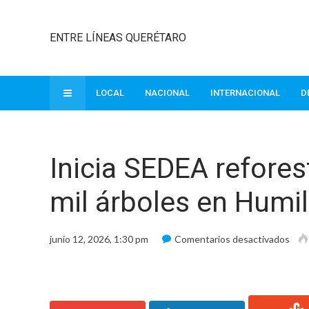
ENTRE LÍNEAS QUERÉTARO
LOCAL
NACIONAL
INTERNACIONAL
D
Inicia SEDEA refore
mil árboles en Humil
en
junio 12, 2026, 1:30 pm
Comentarios desactivados
Inici
SED
refo
con
más
de