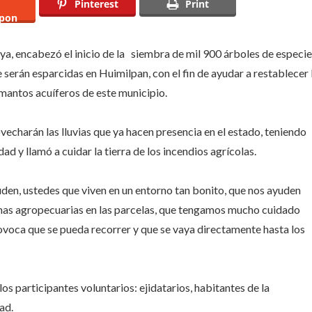
Pinterest
Print
pon
les
a, encabezó el inicio de la siembra de mil 900 árboles de especi
llan
e serán esparcidas en Huimilpan, con el fin de ayudar a restablecer 
 mantos acuíferos de este municipio.
echarán las lluvias que ya hacen presencia en el estado, teniendo
ad y llamó a cuidar la tierra de los incendios agrícolas.
yuden, ustedes que viven en un entorno tan bonito, que nos ayuden
emas agropecuarias en las parcelas, que tengamos mucho cuidado
provoca que se pueda recorrer y que se vaya directamente hasta los
os participantes voluntarios: ejidatarios, habitantes de la
ad.