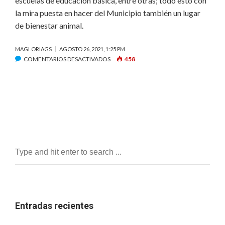
escuelas de educación básica, entre otras; todo esto con
la mira puesta en hacer del Municipio también un lugar
de bienestar animal.
MAGLORIAGS
AGOSTO 26, 2021, 1:25 PM
EN
COMENTARIOS DESACTIVADOS
458
LUIS
NAVA
ENTREGA
VEHÍCULOS
A
LA
DIRECCIÓN
DE
CUIDADO,
CONTROL
Y
PROTECCIÓN
ANIMAL
Entradas recientes